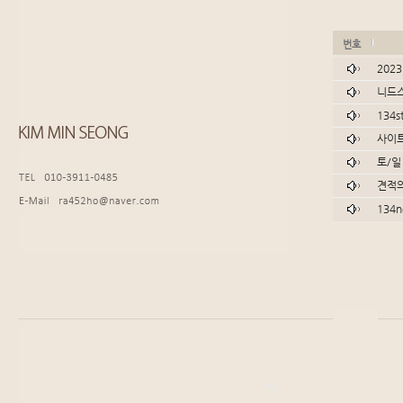
번호
202
니드스
134
사이
토/일
견적의
134
enFree